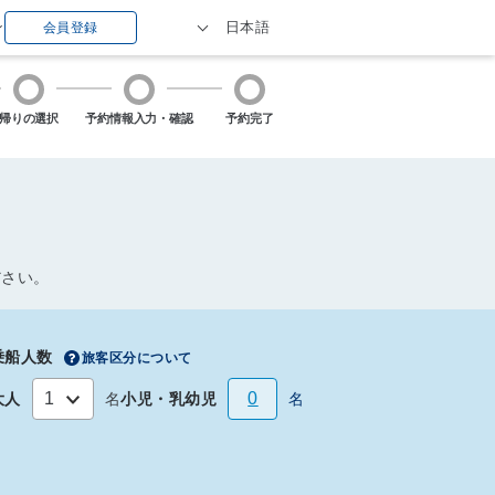
ン
日本語
会員登録
帰りの選択
予約情報入力
・確認
予約完了
ださい。
乗船人数
旅客区分について
0
名
名
大人
小児・乳幼児