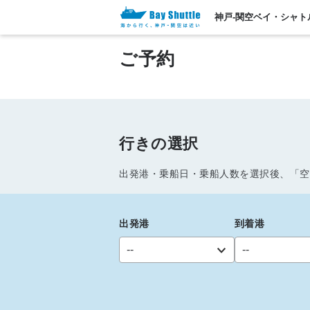
神戸-関空ベイ・シャト
TOP
ご予約
ご予約
行きの選択
出発港・乗船日・乗船人数を選択後、「空
出発港
到着港