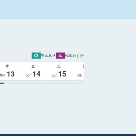
空席あり
残席わずか
木
金
土
日
月
13
14
15
16
17
08/
08/
08/
08/
08/
08/