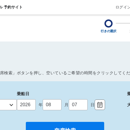
ル 予約サイト
ログイ
行きの選択
席検索」ボタンを押し、空いているご希望の時間をクリックしてく
乗船日
年
月
日